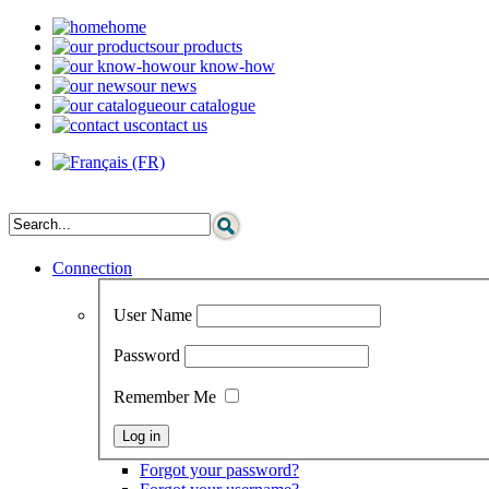
home
our products
our know-how
our news
our catalogue
contact us
Connection
User Name
Password
Remember Me
Forgot your password?