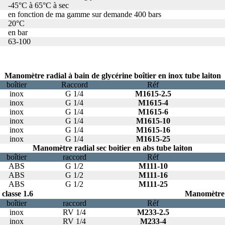
-45°C à 65°C à sec
en fonction de ma gamme sur demande 400 bars
20°C
en bar
63-100
Manomètre radial à bain de glycérine boîtier en inox tube laiton
boîtier
Raccord
Réf
inox
G 1/4
M1615-2.5
inox
G 1/4
M1615-4
inox
G 1/4
M1615-6
inox
G 1/4
M1615-10
inox
G 1/4
M1615-16
inox
G 1/4
M1615-25
Manomètre radial sec boitier en abs tube laiton
boîtier
raccord
Réf
ABS
G 1/2
M111-10
ABS
G 1/2
M111-16
ABS
G 1/2
M111-25
classe 1.6
Manomètre r
boîtier
raccord
Réf
inox
RV 1/4
M233-2.5
inox
RV 1/4
M233-4