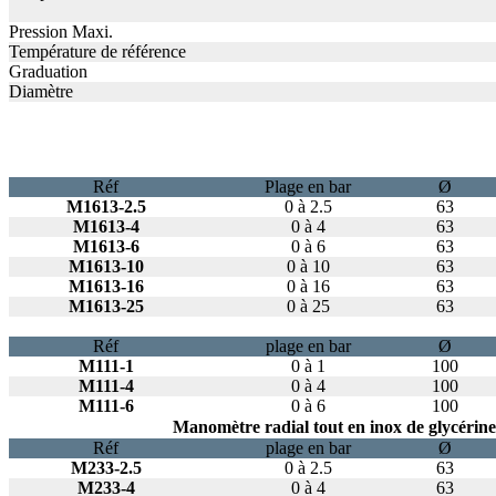
Pression Maxi.
Température de référence
Graduation
Diamètre
Réf
Plage en bar
Ø
M1613-2.5
0 à 2.5
63
M1613-4
0 à 4
63
M1613-6
0 à 6
63
M1613-10
0 à 10
63
M1613-16
0 à 16
63
M1613-25
0 à 25
63
Réf
plage en bar
Ø
M111-1
0 à 1
100
M111-4
0 à 4
100
M111-6
0 à 6
100
Manomètre radial tout en inox de glycérine 
Réf
plage en bar
Ø
M233-2.5
0 à 2.5
63
M233-4
0 à 4
63