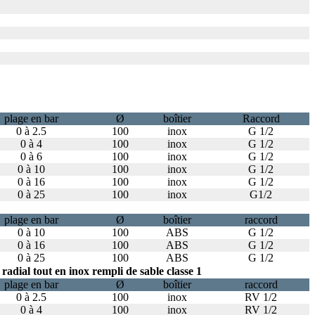
plage en bar
Ø
boîtier
Raccord
0 à 2.5
100
inox
G 1/2
0 à 4
100
inox
G 1/2
0 à 6
100
inox
G 1/2
0 à 10
100
inox
G 1/2
0 à 16
100
inox
G 1/2
0 à 25
100
inox
G1/2
plage en bar
Ø
boîtier
raccord
0 à 10
100
ABS
G 1/2
0 à 16
100
ABS
G 1/2
0 à 25
100
ABS
G 1/2
adial tout en inox rempli de sable classe 1
plage en bar
Ø
boîtier
raccord
0 à 2.5
100
inox
RV 1/2
0 à 4
100
inox
RV 1/2