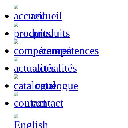
accueil
produits
compétences
actualités
catalogue
contact