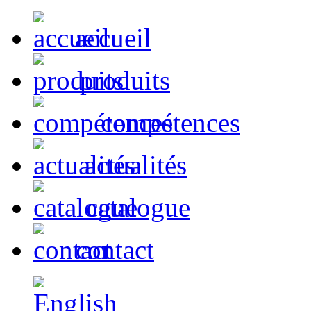
accueil
produits
compétences
actualités
catalogue
contact